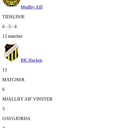
Mjallby AIF
TIDSLINJE
6
-
3
-
4
13
matcher
BK Hacken
13
MATCHER
6
MJALLBY AIF VINSTER
3
OAVGJORDA