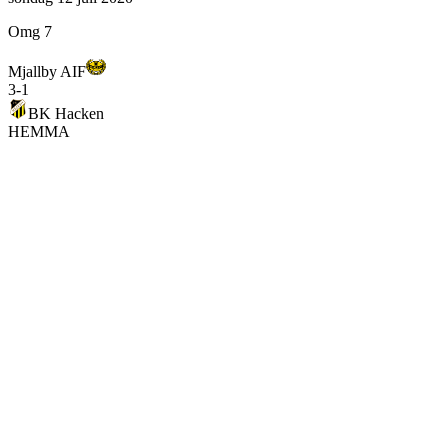
Omg 7
Mjallby AIF
3
-
1
BK Hacken
HEMMA