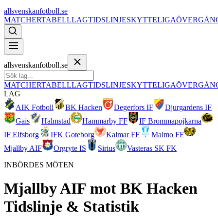
allsvenskanfotboll.se
MATCHER
TABELL
LAG
TIDSLINJE
SKYTTELIGA
ÖVERGÅN
allsvenskanfotboll.se
MATCHER
TABELL
LAG
TIDSLINJE
SKYTTELIGA
ÖVERGÅN
LAG
AIK Fotboll
BK Hacken
Degerfors IF
Djurgardens IF
Gais
Halmstad
Hammarby FF
IF Brommapojkarna
IF Elfsborg
IFK Goteborg
Kalmar FF
Malmo FF
Mjallby AIF
Orgryte IS
Sirius
Vasteras SK FK
INBÖRDES MÖTEN
Mjallby AIF
mot
BK Hacken
Tidslinje & Statistik