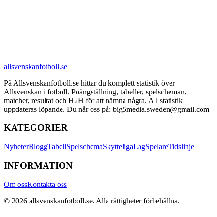
allsvenskanfotboll.se
På Allsvenskanfotboll.se hittar du komplett statistik över
Allsvenskan i fotboll. Poängställning, tabeller, spelscheman,
matcher, resultat och H2H för att nämna några. All statistik
uppdateras löpande. Du når oss på: big5media.sweden@gmail.com
KATEGORIER
Nyheter
Blogg
Tabell
Spelschema
Skytteliga
Lag
Spelare
Tidslinje
INFORMATION
Om oss
Kontakta oss
©
2026
allsvenskanfotboll.se
. Alla rättigheter förbehållna.