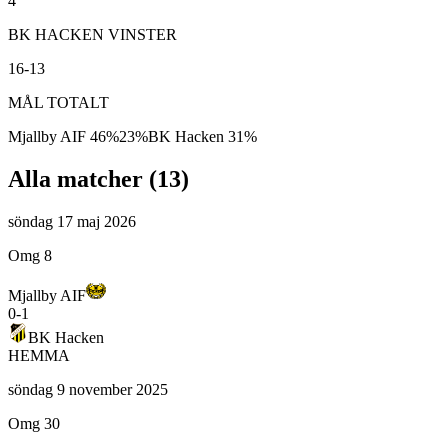
4
BK HACKEN VINSTER
16-13
MÅL TOTALT
Mjallby AIF
46
%
23
%
BK Hacken
31
%
Alla matcher (
13
)
söndag 17 maj 2026
Omg 8
Mjallby AIF
0
-
1
BK Hacken
HEMMA
söndag 9 november 2025
Omg 30