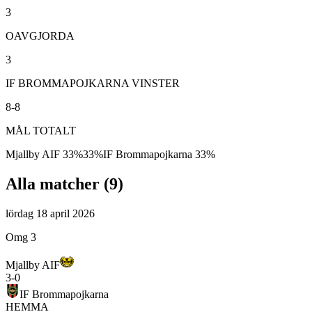
3
OAVGJORDA
3
IF BROMMAPOJKARNA VINSTER
8-8
MÅL TOTALT
Mjallby AIF
33
%
33
%
IF Brommapojkarna
33
%
Alla matcher (
9
)
lördag 18 april 2026
Omg 3
Mjallby AIF
3
-
0
IF Brommapojkarna
HEMMA