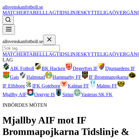
allsvenskanfotboll.se
MATCHER
TABELL
LAG
TIDSLINJE
SKYTTELIGA
ÖVERGÅN
allsvenskanfotboll.se
MATCHER
TABELL
LAG
TIDSLINJE
SKYTTELIGA
ÖVERGÅN
LAG
AIK Fotboll
BK Hacken
Degerfors IF
Djurgardens IF
Gais
Halmstad
Hammarby FF
IF Brommapojkarna
IF Elfsborg
IFK Goteborg
Kalmar FF
Malmo FF
Mjallby AIF
Orgryte IS
Sirius
Vasteras SK FK
INBÖRDES MÖTEN
Mjallby AIF
mot
IF
Brommapojkarna
Tidslinje &