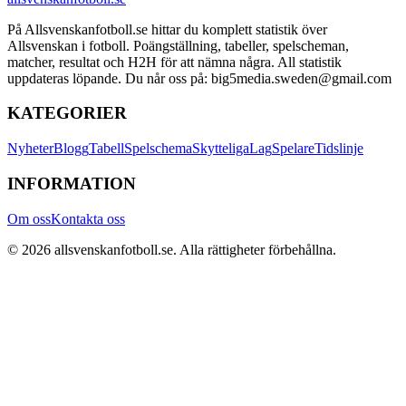
På Allsvenskanfotboll.se hittar du komplett statistik över
Allsvenskan i fotboll. Poängställning, tabeller, spelscheman,
matcher, resultat och H2H för att nämna några. All statistik
uppdateras löpande. Du når oss på: big5media.sweden@gmail.com
KATEGORIER
Nyheter
Blogg
Tabell
Spelschema
Skytteliga
Lag
Spelare
Tidslinje
INFORMATION
Om oss
Kontakta oss
©
2026
allsvenskanfotboll.se
. Alla rättigheter förbehållna.