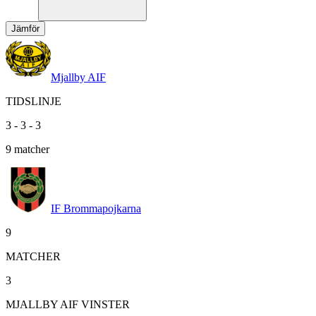
Jämför
Mjallby AIF
TIDSLINJE
3
-
3
-
3
9
matcher
IF Brommapojkarna
9
MATCHER
3
MJALLBY AIF VINSTER