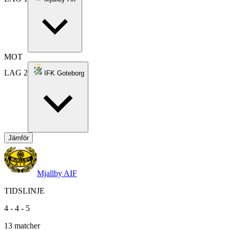
MOT
LAG 2
IFK Goteborg
Jämför
Mjallby AIF
TIDSLINJE
4
-
4
-
5
13
matcher