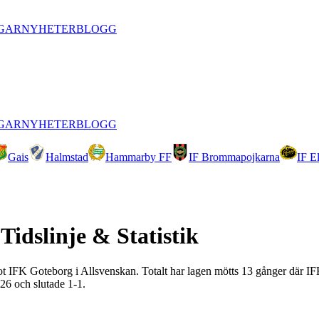
GAR
NYHETER
BLOGG
GAR
NYHETER
BLOGG
Gais
Halmstad
Hammarby FF
IF Brommapojkarna
IF E
Tidslinje & Statistik
 mot IFK Goteborg i Allsvenskan. Totalt har lagen mötts 13 gånger där 
26 och slutade 1-1.