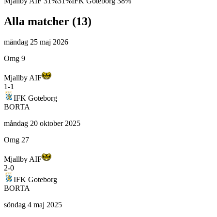
Mjallby AIF
31
%
31
%
IFK Goteborg
38
%
Alla matcher (
13
)
måndag 25 maj 2026
Omg 9
Mjallby AIF
1
-
1
IFK Goteborg
BORTA
måndag 20 oktober 2025
Omg 27
Mjallby AIF
2
-
0
IFK Goteborg
BORTA
söndag 4 maj 2025