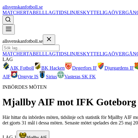
allsvenskanfotboll.se
MATCHER
TABELL
LAG
TIDSLINJE
SKYTTELIGA
ÖVERGÅN
allsvenskanfotboll.se
MATCHER
TABELL
LAG
TIDSLINJE
SKYTTELIGA
ÖVERGÅN
LAG
AIK Fotboll
BK Hacken
Degerfors IF
Djurgardens IF
AIF
Orgryte IS
Sirius
Vasteras SK FK
INBÖRDES MÖTEN
Mjallby AIF
mot
IFK Goteborg
Här hittar du inbördes möten, tidslinje och statistik för Mjallby AIF
det gjorts 31 mål i dessa möten. Senaste mötet spelades den 25 maj 20
LAG 1
Mjallby AIF