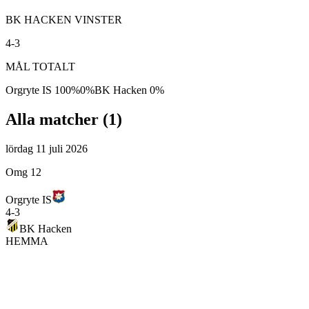
BK HACKEN VINSTER
4-3
MÅL TOTALT
Orgryte IS
100
%
0
%
BK Hacken
0
%
Alla matcher (
1
)
lördag 11 juli 2026
Omg 12
Orgryte IS
4
-
3
BK Hacken
HEMMA