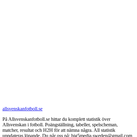
allsvenskanfotboll.se
På Allsvenskanfotboll.se hittar du komplett statistik över
Allsvenskan i fotboll. Poängställning, tabeller, spelscheman,
matcher, resultat och H2H för att nämna några. All statistik
uppdateras löpande. Du når oss på: big5media.sweden@gmail.com