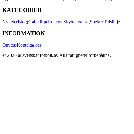
KATEGORIER
Nyheter
Blogg
Tabell
Spelschema
Skytteliga
Lag
Spelare
Tidslinje
INFORMATION
Om oss
Kontakta oss
©
2026
allsvenskanfotboll.se
. Alla rättigheter förbehållna.