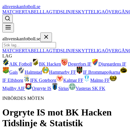
allsvenskanfotboll.se
MATCHER
TABELL
LAG
TIDSLINJE
SKYTTELIGA
ÖVERGÅN
allsvenskanfotboll.se
MATCHER
TABELL
LAG
TIDSLINJE
SKYTTELIGA
ÖVERGÅN
LAG
AIK Fotboll
BK Hacken
Degerfors IF
Djurgardens IF
Gais
Halmstad
Hammarby FF
IF Brommapojkarna
IF Elfsborg
IFK Goteborg
Kalmar FF
Malmo FF
Mjallby AIF
Orgryte IS
Sirius
Vasteras SK FK
INBÖRDES MÖTEN
Orgryte IS
mot
BK Hacken
Tidslinje & Statistik