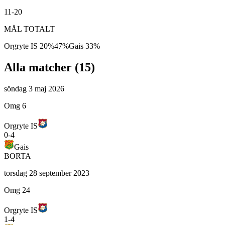
11-20
MÅL TOTALT
Orgryte IS
20
%
47
%
Gais
33
%
Alla matcher (
15
)
söndag 3 maj 2026
Omg 6
Orgryte IS
0
-
4
Gais
BORTA
torsdag 28 september 2023
Omg 24
Orgryte IS
1
-
4