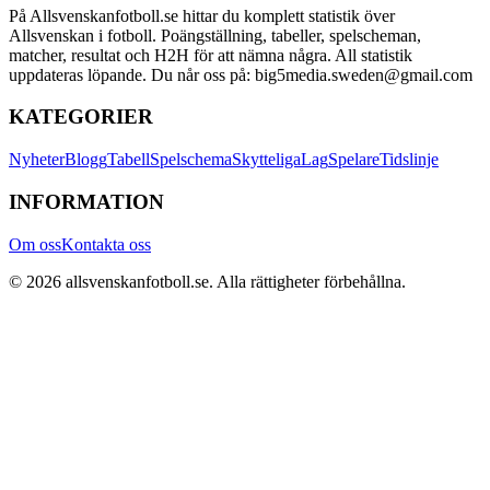
På Allsvenskanfotboll.se hittar du komplett statistik över
Allsvenskan i fotboll. Poängställning, tabeller, spelscheman,
matcher, resultat och H2H för att nämna några. All statistik
uppdateras löpande. Du når oss på: big5media.sweden@gmail.com
KATEGORIER
Nyheter
Blogg
Tabell
Spelschema
Skytteliga
Lag
Spelare
Tidslinje
INFORMATION
Om oss
Kontakta oss
©
2026
allsvenskanfotboll.se
. Alla rättigheter förbehållna.