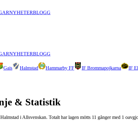
GAR
NYHETER
BLOGG
GAR
NYHETER
BLOGG
Gais
Halmstad
Hammarby FF
IF Brommapojkarna
IF E
nje & Statistik
ot Halmstad i Allsvenskan. Totalt har lagen mötts 11 gånger med 1 oavgjo