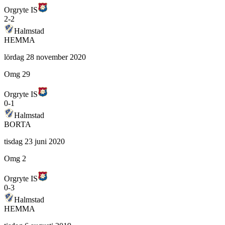
Orgryte IS
2
-
2
Halmstad
HEMMA
lördag 28 november 2020
Omg 29
Orgryte IS
0
-
1
Halmstad
BORTA
tisdag 23 juni 2020
Omg 2
Orgryte IS
0
-
3
Halmstad
HEMMA