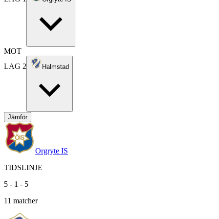
MOT
LAG 2
Halmstad
Jämför
Orgryte IS
TIDSLINJE
5
-
1
-
5
11
matcher