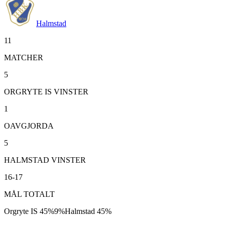
Halmstad
11
MATCHER
5
ORGRYTE IS VINSTER
1
OAVGJORDA
5
HALMSTAD VINSTER
16-17
MÅL TOTALT
Orgryte IS
45
%
9
%
Halmstad
45
%