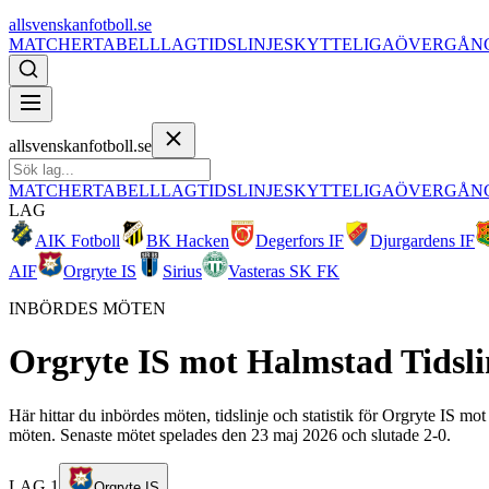
allsvenskanfotboll.se
MATCHER
TABELL
LAG
TIDSLINJE
SKYTTELIGA
ÖVERGÅN
allsvenskanfotboll.se
MATCHER
TABELL
LAG
TIDSLINJE
SKYTTELIGA
ÖVERGÅN
LAG
AIK Fotboll
BK Hacken
Degerfors IF
Djurgardens IF
AIF
Orgryte IS
Sirius
Vasteras SK FK
INBÖRDES MÖTEN
Orgryte IS
mot
Halmstad
Tidsli
Här hittar du inbördes möten, tidslinje och statistik för Orgryte IS m
möten. Senaste mötet spelades den 23 maj 2026 och slutade 2-0.
LAG 1
Orgryte IS