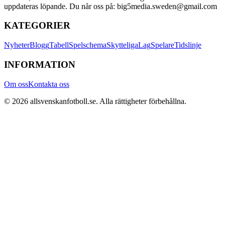
uppdateras löpande. Du når oss på: big5media.sweden@gmail.com
KATEGORIER
Nyheter
Blogg
Tabell
Spelschema
Skytteliga
Lag
Spelare
Tidslinje
INFORMATION
Om oss
Kontakta oss
©
2026
allsvenskanfotboll.se
. Alla rättigheter förbehållna.