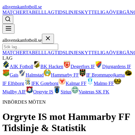
allsvenskanfotboll.se
MATCHER
TABELL
LAG
TIDSLINJE
SKYTTELIGA
ÖVERGÅN
allsvenskanfotboll.se
MATCHER
TABELL
LAG
TIDSLINJE
SKYTTELIGA
ÖVERGÅN
LAG
AIK Fotboll
BK Hacken
Degerfors IF
Djurgardens IF
Gais
Halmstad
Hammarby FF
IF Brommapojkarna
IF Elfsborg
IFK Goteborg
Kalmar FF
Malmo FF
Mjallby AIF
Orgryte IS
Sirius
Vasteras SK FK
INBÖRDES MÖTEN
Orgryte IS
mot
Hammarby FF
Tidslinje & Statistik