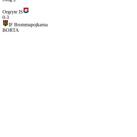
Orgryte IS
0
-
3
IF Brommapojkarna
BORTA