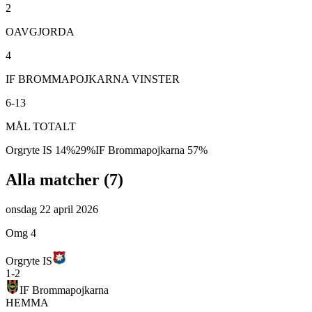
2
OAVGJORDA
4
IF BROMMAPOJKARNA VINSTER
6-13
MÅL TOTALT
Orgryte IS
14
%
29
%
IF Brommapojkarna
57
%
Alla matcher (
7
)
onsdag 22 april 2026
Omg 4
Orgryte IS
1
-
2
IF Brommapojkarna
HEMMA