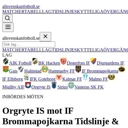
allsvenskanfotboll.se
MATCHER
TABELL
LAG
TIDSLINJE
SKYTTELIGA
ÖVERGÅN
allsvenskanfotboll.se
MATCHER
TABELL
LAG
TIDSLINJE
SKYTTELIGA
ÖVERGÅN
LAG
AIK Fotboll
BK Hacken
Degerfors IF
Djurgardens IF
Gais
Halmstad
Hammarby FF
IF Brommapojkarna
IF Elfsborg
IFK Goteborg
Kalmar FF
Malmo FF
Mjallby AIF
Orgryte IS
Sirius
Vasteras SK FK
INBÖRDES MÖTEN
Orgryte IS
mot
IF
Brommapojkarna
Tidslinje &