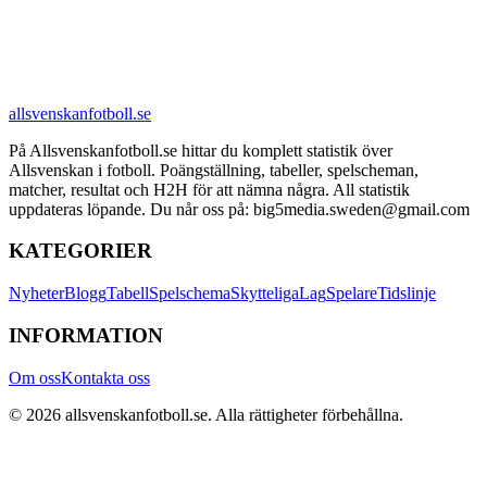
allsvenskanfotboll.se
På Allsvenskanfotboll.se hittar du komplett statistik över
Allsvenskan i fotboll. Poängställning, tabeller, spelscheman,
matcher, resultat och H2H för att nämna några. All statistik
uppdateras löpande. Du når oss på: big5media.sweden@gmail.com
KATEGORIER
Nyheter
Blogg
Tabell
Spelschema
Skytteliga
Lag
Spelare
Tidslinje
INFORMATION
Om oss
Kontakta oss
©
2026
allsvenskanfotboll.se
. Alla rättigheter förbehållna.