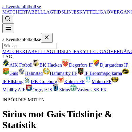
allsvenskanfotboll.se
MATCHER
TABELL
LAG
TIDSLINJE
SKYTTELIGA
ÖVERGÅN
allsvenskanfotboll.se
MATCHER
TABELL
LAG
TIDSLINJE
SKYTTELIGA
ÖVERGÅN
LAG
AIK Fotboll
BK Hacken
Degerfors IF
Djurgardens IF
Gais
Halmstad
Hammarby FF
IF Brommapojkarna
IF Elfsborg
IFK Goteborg
Kalmar FF
Malmo FF
Mjallby AIF
Orgryte IS
Sirius
Vasteras SK FK
INBÖRDES MÖTEN
Sirius
mot
Gais
Tidslinje &
Statistik