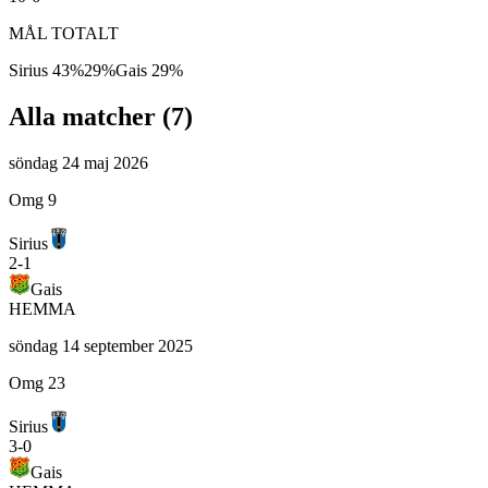
MÅL TOTALT
Sirius
43
%
29
%
Gais
29
%
Alla matcher (
7
)
söndag 24 maj 2026
Omg 9
Sirius
2
-
1
Gais
HEMMA
söndag 14 september 2025
Omg 23
Sirius
3
-
0
Gais