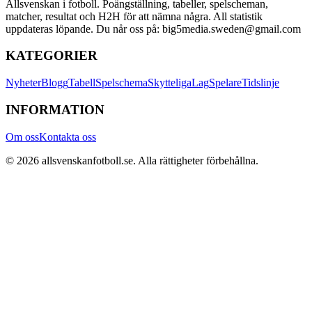
Allsvenskan i fotboll. Poängställning, tabeller, spelscheman,
matcher, resultat och H2H för att nämna några. All statistik
uppdateras löpande. Du når oss på: big5media.sweden@gmail.com
KATEGORIER
Nyheter
Blogg
Tabell
Spelschema
Skytteliga
Lag
Spelare
Tidslinje
INFORMATION
Om oss
Kontakta oss
©
2026
allsvenskanfotboll.se
. Alla rättigheter förbehållna.