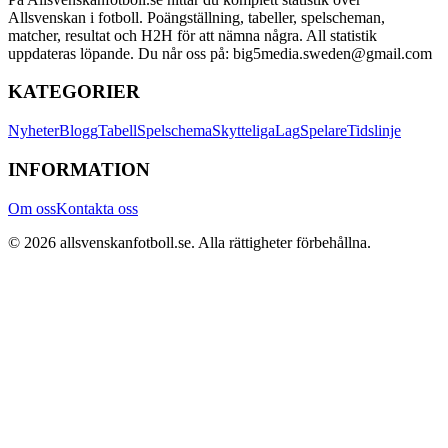
Allsvenskan i fotboll. Poängställning, tabeller, spelscheman,
matcher, resultat och H2H för att nämna några. All statistik
uppdateras löpande. Du når oss på: big5media.sweden@gmail.com
KATEGORIER
Nyheter
Blogg
Tabell
Spelschema
Skytteliga
Lag
Spelare
Tidslinje
INFORMATION
Om oss
Kontakta oss
©
2026
allsvenskanfotboll.se
. Alla rättigheter förbehållna.