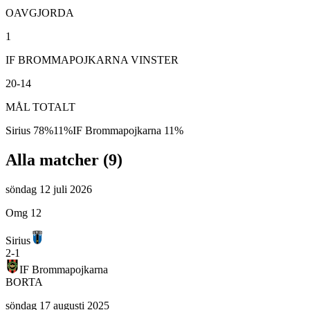
OAVGJORDA
1
IF BROMMAPOJKARNA VINSTER
20-14
MÅL TOTALT
Sirius
78
%
11
%
IF Brommapojkarna
11
%
Alla matcher (
9
)
söndag 12 juli 2026
Omg 12
Sirius
2
-
1
IF Brommapojkarna
BORTA
söndag 17 augusti 2025