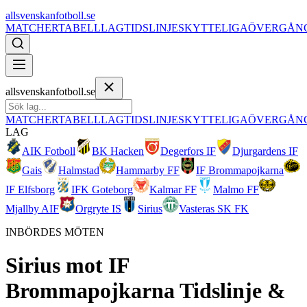
allsvenskanfotboll.se
MATCHER
TABELL
LAG
TIDSLINJE
SKYTTELIGA
ÖVERGÅN
allsvenskanfotboll.se
MATCHER
TABELL
LAG
TIDSLINJE
SKYTTELIGA
ÖVERGÅN
LAG
AIK Fotboll
BK Hacken
Degerfors IF
Djurgardens IF
Gais
Halmstad
Hammarby FF
IF Brommapojkarna
IF Elfsborg
IFK Goteborg
Kalmar FF
Malmo FF
Mjallby AIF
Orgryte IS
Sirius
Vasteras SK FK
INBÖRDES MÖTEN
Sirius
mot
IF
Brommapojkarna
Tidslinje &