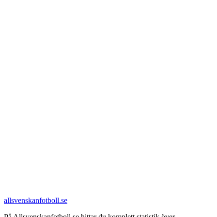
allsvenskanfotboll.se
På Allsvenskanfotboll.se hittar du komplett statistik över