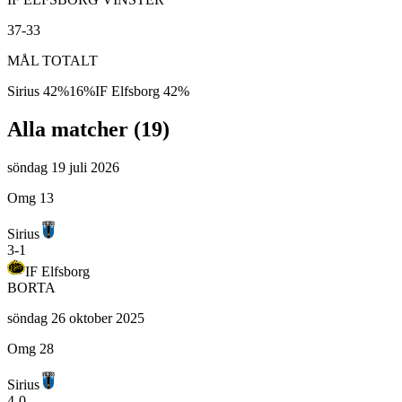
37-33
MÅL TOTALT
Sirius
42
%
16
%
IF Elfsborg
42
%
Alla matcher (
19
)
söndag 19 juli 2026
Omg 13
Sirius
3
-
1
IF Elfsborg
BORTA
söndag 26 oktober 2025
Omg 28
Sirius
4
-
0