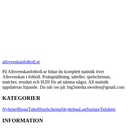
allsvenskanfotboll.se
På Allsvenskanfotboll.se hittar du komplett statistik över
Allsvenskan i fotboll. Poängställning, tabeller, spelscheman,
matcher, resultat och H2H för att nämna några. All statistik
uppdateras löpande. Du når oss på: big5media.sweden@gmail.com
KATEGORIER
Nyheter
Blogg
Tabell
Spelschema
Skytteliga
Lag
Spelare
Tidslinje
INFORMATION