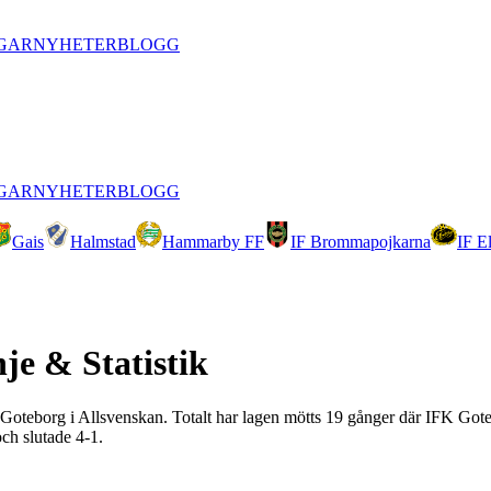
GAR
NYHETER
BLOGG
GAR
NYHETER
BLOGG
Gais
Halmstad
Hammarby FF
IF Brommapojkarna
IF E
nje & Statistik
IFK Goteborg i Allsvenskan. Totalt har lagen mötts 19 gånger där IFK Got
ch slutade 4-1.