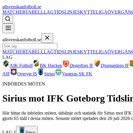
allsvenskanfotboll.se
MATCHER
TABELL
LAG
TIDSLINJE
SKYTTELIGA
ÖVERGÅN
allsvenskanfotboll.se
MATCHER
TABELL
LAG
TIDSLINJE
SKYTTELIGA
ÖVERGÅN
LAG
AIK Fotboll
BK Hacken
Degerfors IF
Djurgardens IF
AIF
Orgryte IS
Sirius
Vasteras SK FK
INBÖRDES MÖTEN
Sirius
mot
IFK Goteborg
Tidsli
Här hittar du inbördes möten, tidslinje och statistik för Sirius mot 
gjorts 65 mål i dessa möten. Senaste mötet spelades den 26 juli 2026 o
LAG 1
Sirius