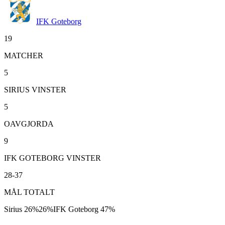
IFK Goteborg
19
MATCHER
5
SIRIUS VINSTER
5
OAVGJORDA
9
IFK GOTEBORG VINSTER
28-37
MÅL TOTALT
Sirius
26
%
26
%
IFK Goteborg
47
%