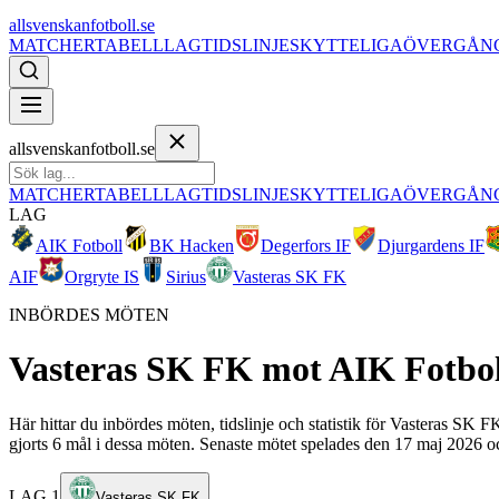
allsvenskanfotboll.se
MATCHER
TABELL
LAG
TIDSLINJE
SKYTTELIGA
ÖVERGÅN
allsvenskanfotboll.se
MATCHER
TABELL
LAG
TIDSLINJE
SKYTTELIGA
ÖVERGÅN
LAG
AIK Fotboll
BK Hacken
Degerfors IF
Djurgardens IF
AIF
Orgryte IS
Sirius
Vasteras SK FK
INBÖRDES MÖTEN
Vasteras SK FK
mot
AIK Fotbol
Här hittar du inbördes möten, tidslinje och statistik för Vasteras SK
gjorts 6 mål i dessa möten. Senaste mötet spelades den 17 maj 2026 oc
LAG 1
Vasteras SK FK