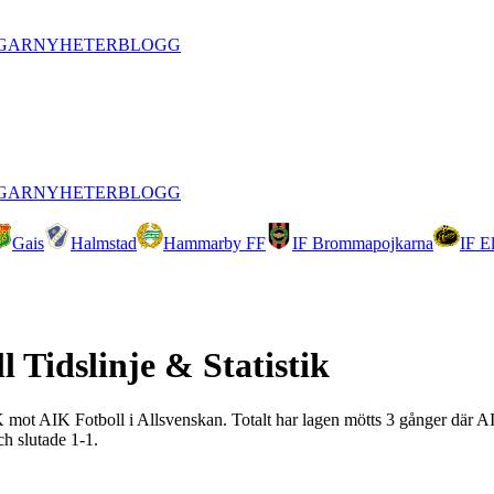
GAR
NYHETER
BLOGG
GAR
NYHETER
BLOGG
Gais
Halmstad
Hammarby FF
IF Brommapojkarna
IF E
l
Tidslinje & Statistik
 FK mot AIK Fotboll i Allsvenskan. Totalt har lagen mötts 3 gånger där A
h slutade 1-1.