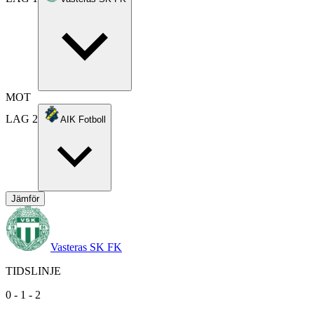
MOT
LAG 2
AIK Fotboll
Jämför
Vasteras SK FK
TIDSLINJE
0
-
1
-
2