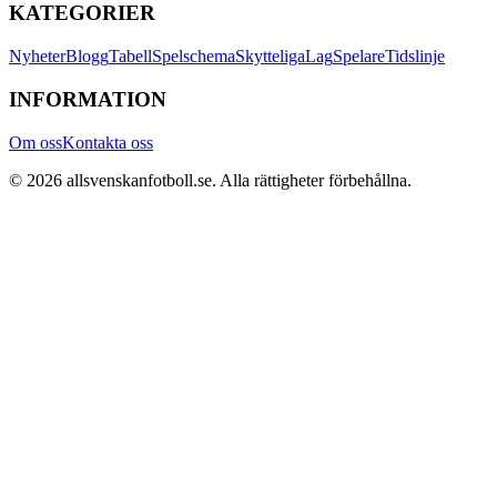
KATEGORIER
Nyheter
Blogg
Tabell
Spelschema
Skytteliga
Lag
Spelare
Tidslinje
INFORMATION
Om oss
Kontakta oss
©
2026
allsvenskanfotboll.se
. Alla rättigheter förbehållna.