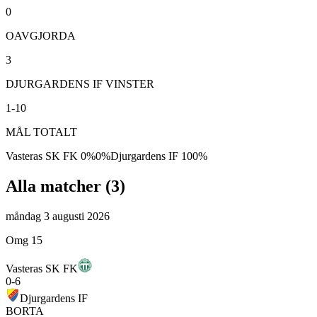
0
OAVGJORDA
3
DJURGARDENS IF VINSTER
1-10
MÅL TOTALT
Vasteras SK FK
0
%
0
%
Djurgardens IF
100
%
Alla matcher (
3
)
måndag 3 augusti 2026
Omg 15
Vasteras SK FK
0
-
6
Djurgardens IF
BORTA