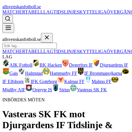
allsvenskanfotboll.se
MATCHER
TABELL
LAG
TIDSLINJE
SKYTTELIGA
ÖVERGÅN
allsvenskanfotboll.se
MATCHER
TABELL
LAG
TIDSLINJE
SKYTTELIGA
ÖVERGÅN
LAG
AIK Fotboll
BK Hacken
Degerfors IF
Djurgardens IF
Gais
Halmstad
Hammarby FF
IF Brommapojkarna
IF Elfsborg
IFK Goteborg
Kalmar FF
Malmo FF
Mjallby AIF
Orgryte IS
Sirius
Vasteras SK FK
INBÖRDES MÖTEN
Vasteras SK FK
mot
Djurgardens IF
Tidslinje &