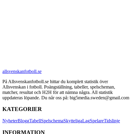
allsvenskanfotboll.se
På Allsvenskanfotboll.se hittar du komplett statistik över
Allsvenskan i fotboll. Poängställning, tabeller, spelscheman,
matcher, resultat och H2H för att nämna några. All statistik
uppdateras löpande. Du når oss på: big5media.sweden@gmail.com
KATEGORIER
Nyheter
Blogg
Tabell
Spelschema
Skytteliga
Lag
Spelare
Tidslinje
INFORMATION