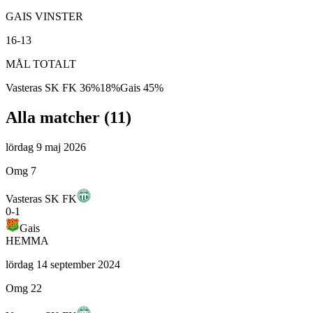
GAIS VINSTER
16-13
MÅL TOTALT
Vasteras SK FK
36
%
18
%
Gais
45
%
Alla matcher (
11
)
lördag 9 maj 2026
Omg 7
Vasteras SK FK
0
-
1
Gais
HEMMA
lördag 14 september 2024
Omg 22