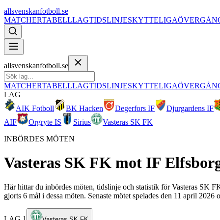
allsvenskanfotboll.se
MATCHER
TABELL
LAG
TIDSLINJE
SKYTTELIGA
ÖVERGÅN
allsvenskanfotboll.se
MATCHER
TABELL
LAG
TIDSLINJE
SKYTTELIGA
ÖVERGÅN
LAG
AIK Fotboll
BK Hacken
Degerfors IF
Djurgardens IF
AIF
Orgryte IS
Sirius
Vasteras SK FK
INBÖRDES MÖTEN
Vasteras SK FK
mot
IF Elfsbor
Här hittar du inbördes möten, tidslinje och statistik för Vasteras SK 
gjorts 6 mål i dessa möten. Senaste mötet spelades den 11 april 2026 o
LAG 1
Vasteras SK FK