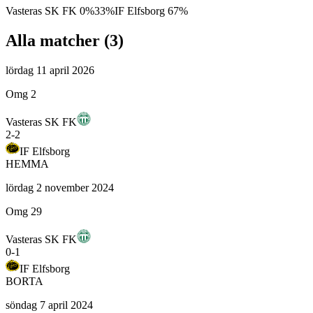
Vasteras SK FK
0
%
33
%
IF Elfsborg
67
%
Alla matcher (
3
)
lördag 11 april 2026
Omg 2
Vasteras SK FK
2
-
2
IF Elfsborg
HEMMA
lördag 2 november 2024
Omg 29
Vasteras SK FK
0
-
1
IF Elfsborg
BORTA
söndag 7 april 2024