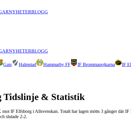
GAR
NYHETER
BLOGG
GAR
NYHETER
BLOGG
Gais
Halmstad
Hammarby FF
IF Brommapojkarna
IF E
g
Tidslinje & Statistik
FK mot IF Elfsborg i Allsvenskan. Totalt har lagen mötts 3 gånger där IF
ch slutade 2-2.