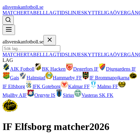
allsvenskanfotboll.se
MATCHER
TABELL
LAG
TIDSLINJE
SKYTTELIGA
ÖVERGÅN
allsvenskanfotboll.se
MATCHER
TABELL
LAG
TIDSLINJE
SKYTTELIGA
ÖVERGÅN
LAG
AIK Fotboll
BK Hacken
Degerfors IF
Djurgardens IF
Gais
Halmstad
Hammarby FF
IF Brommapojkarna
IF Elfsborg
IFK Goteborg
Kalmar FF
Malmo FF
Mjallby AIF
Orgryte IS
Sirius
Vasteras SK FK
IF Elfsborg
matcher
2026