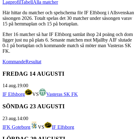
Lagprofil
Tabell
Alla matcher
Här hittar du matcher och spelschema för
IF Elfsborg
i
Allsvenskan
säsongen
2026
. Totalt spelas det
30
matcher under säsongen varav
15
på hemmaplan och
15
på bortaplan.
Efter
16
matcher så har
IF Elfsborg
samlat ihop
24
poäng och dom
ligger just nu på plats
6
.
Senaste matchen mot Mjallby AIF slutade
0-1 på bortaplan
och kommande match så möter man Vasteras SK
FK.
Kommande
Resultat
FREDAG 14 AUGUSTI
14 aug.
19:00
IF Elfsborg
VS
Vasteras SK FK
SÖNDAG 23 AUGUSTI
23 aug.
14:00
IFK Goteborg
VS
IF Elfsborg
LÖRDAG 29 AUGUSTI