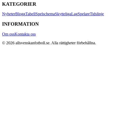
KATEGORIER
Nyheter
Blogg
Tabell
Spelschema
Skytteliga
Lag
Spelare
Tidslinje
INFORMATION
Om oss
Kontakta oss
©
2026
allsvenskanfotboll.se
. Alla rättigheter förbehållna.