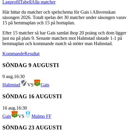
Lagprofil
Tabell
Alla matcher
Här hittar du matcher och spelschema för
Gais
i
Allsvenskan
säsongen
2026
. Totalt spelas det
30
matcher under säsongen varav
15
på hemmaplan och
15
på bortaplan.
Efter
15
matcher så har
Gais
samlat ihop
20
poäng och dom ligger
just nu på plats
9
.
Senaste matchen mot Halmstad slutade 1-1 på
hemmaplan
och kommande match så möter man Halmstad.
Kommande
Resultat
SÖNDAG 9 AUGUSTI
9 aug.
16:30
Halmstad
VS
Gais
SÖNDAG 16 AUGUSTI
16 aug.
16:30
Gais
VS
Malmo FF
SÖNDAG 23 AUGUSTI