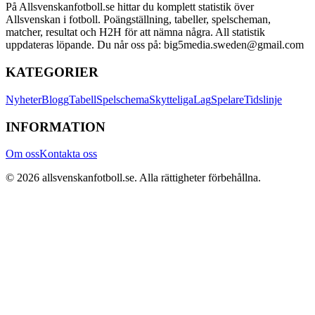
På Allsvenskanfotboll.se hittar du komplett statistik över
Allsvenskan i fotboll. Poängställning, tabeller, spelscheman,
matcher, resultat och H2H för att nämna några. All statistik
uppdateras löpande. Du når oss på: big5media.sweden@gmail.com
KATEGORIER
Nyheter
Blogg
Tabell
Spelschema
Skytteliga
Lag
Spelare
Tidslinje
INFORMATION
Om oss
Kontakta oss
©
2026
allsvenskanfotboll.se
. Alla rättigheter förbehållna.