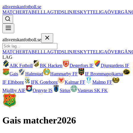
allsvenskanfotboll.se
MATCHER
TABELL
LAG
TIDSLINJE
SKYTTELIGA
ÖVERGÅN
allsvenskanfotboll.se
MATCHER
TABELL
LAG
TIDSLINJE
SKYTTELIGA
ÖVERGÅN
LAG
AIK Fotboll
BK Hacken
Degerfors IF
Djurgardens IF
Gais
Halmstad
Hammarby FF
IF Brommapojkarna
IF Elfsborg
IFK Goteborg
Kalmar FF
Malmo FF
Mjallby AIF
Orgryte IS
Sirius
Vasteras SK FK
Gais
matcher
2026