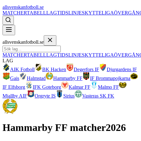
allsvenskanfotboll.se
MATCHER
TABELL
LAG
TIDSLINJE
SKYTTELIGA
ÖVERGÅN
allsvenskanfotboll.se
MATCHER
TABELL
LAG
TIDSLINJE
SKYTTELIGA
ÖVERGÅN
LAG
AIK Fotboll
BK Hacken
Degerfors IF
Djurgardens IF
Gais
Halmstad
Hammarby FF
IF Brommapojkarna
IF Elfsborg
IFK Goteborg
Kalmar FF
Malmo FF
Mjallby AIF
Orgryte IS
Sirius
Vasteras SK FK
Hammarby FF
matcher
2026