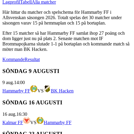
Lagprofil
Tabell
Alla matcher
Här hittar du matcher och spelschema för
Hammarby FF
i
Allsvenskan
säsongen
2026
. Totalt spelas det
30
matcher under
säsongen varav
15
på hemmaplan och
15
på bortaplan.
Efter
15
matcher så har
Hammarby FF
samlat ihop
27
poäng och
dom ligger just nu på plats
2
.
Senaste matchen mot IF
Brommapojkarna slutade 1-1 på bortaplan
och kommande match så
möter man BK Hacken.
Kommande
Resultat
SÖNDAG 9 AUGUSTI
9 aug.
14:00
Hammarby FF
VS
BK Hacken
SÖNDAG 16 AUGUSTI
16 aug.
16:30
Kalmar FF
VS
Hammarby FF
SÖNDAG 23 AUGUSTI