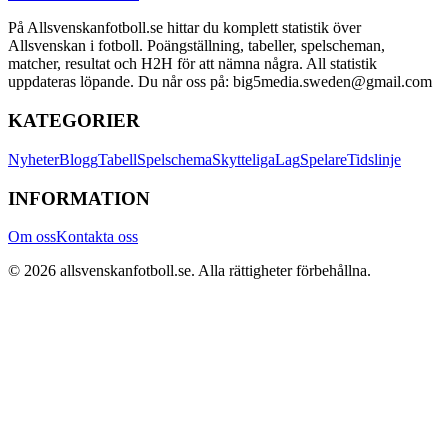
På Allsvenskanfotboll.se hittar du komplett statistik över
Allsvenskan i fotboll. Poängställning, tabeller, spelscheman,
matcher, resultat och H2H för att nämna några. All statistik
uppdateras löpande. Du når oss på: big5media.sweden@gmail.com
KATEGORIER
Nyheter
Blogg
Tabell
Spelschema
Skytteliga
Lag
Spelare
Tidslinje
INFORMATION
Om oss
Kontakta oss
©
2026
allsvenskanfotboll.se
. Alla rättigheter förbehållna.