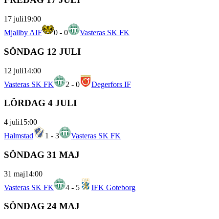
17 juli
19:00
Mjallby AIF
0
-
0
Vasteras SK FK
SÖNDAG 12 JULI
12 juli
14:00
Vasteras SK FK
2
-
0
Degerfors IF
LÖRDAG 4 JULI
4 juli
15:00
Halmstad
1
-
3
Vasteras SK FK
SÖNDAG 31 MAJ
31 maj
14:00
Vasteras SK FK
4
-
5
IFK Goteborg
SÖNDAG 24 MAJ