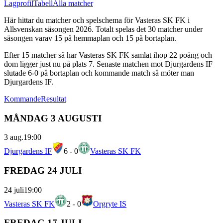
Lagprofil
Tabell
Alla matcher
Här hittar du matcher och spelschema för
Vasteras SK FK
i
Allsvenskan
säsongen
2026
. Totalt spelas det
30
matcher under
säsongen varav
15
på hemmaplan och
15
på bortaplan.
Efter
15
matcher så har
Vasteras SK FK
samlat ihop
22
poäng och
dom ligger just nu på plats
7
.
Senaste matchen mot Djurgardens IF
slutade 6-0 på bortaplan
och kommande match så möter man
Djurgardens IF.
Kommande
Resultat
MÅNDAG 3 AUGUSTI
3 aug.
19:00
Djurgardens IF
6
-
0
Vasteras SK FK
FREDAG 24 JULI
24 juli
19:00
Vasteras SK FK
2
-
0
Orgryte IS
FREDAG 17 JULI