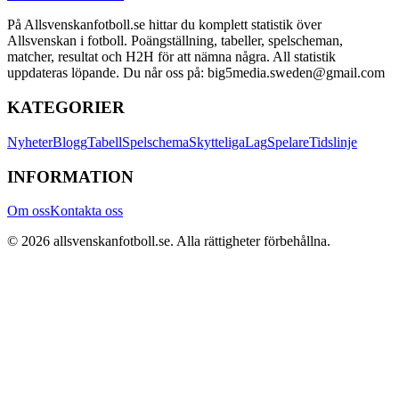
På Allsvenskanfotboll.se hittar du komplett statistik över
Allsvenskan i fotboll. Poängställning, tabeller, spelscheman,
matcher, resultat och H2H för att nämna några. All statistik
uppdateras löpande. Du når oss på: big5media.sweden@gmail.com
KATEGORIER
Nyheter
Blogg
Tabell
Spelschema
Skytteliga
Lag
Spelare
Tidslinje
INFORMATION
Om oss
Kontakta oss
©
2026
allsvenskanfotboll.se
. Alla rättigheter förbehållna.