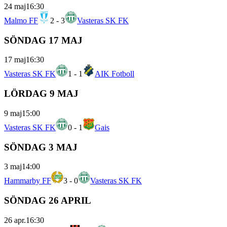
24 maj
16:30
Malmo FF
2
-
3
Vasteras SK FK
SÖNDAG 17 MAJ
17 maj
16:30
Vasteras SK FK
1
-
1
AIK Fotboll
LÖRDAG 9 MAJ
9 maj
15:00
Vasteras SK FK
0
-
1
Gais
SÖNDAG 3 MAJ
3 maj
14:00
Hammarby FF
3
-
0
Vasteras SK FK
SÖNDAG 26 APRIL
26 apr.
16:30