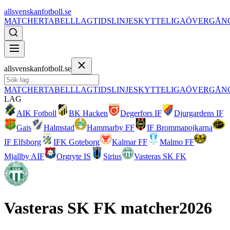
allsvenskanfotboll.se
MATCHER
TABELL
LAG
TIDSLINJE
SKYTTELIGA
ÖVERGÅN
allsvenskanfotboll.se
MATCHER
TABELL
LAG
TIDSLINJE
SKYTTELIGA
ÖVERGÅN
LAG
AIK Fotboll
BK Hacken
Degerfors IF
Djurgardens IF
Gais
Halmstad
Hammarby FF
IF Brommapojkarna
IF Elfsborg
IFK Goteborg
Kalmar FF
Malmo FF
Mjallby AIF
Orgryte IS
Sirius
Vasteras SK FK
Vasteras SK FK
matcher
2026