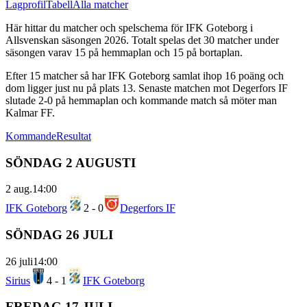
Lagprofil
Tabell
Alla matcher
Här hittar du matcher och spelschema för
IFK Goteborg
i
Allsvenskan
säsongen
2026
. Totalt spelas det
30
matcher under
säsongen varav
15
på hemmaplan och
15
på bortaplan.
Efter
15
matcher så har
IFK Goteborg
samlat ihop
16
poäng och
dom ligger just nu på plats
13
.
Senaste matchen mot Degerfors IF
slutade 2-0 på hemmaplan
och kommande match så möter man
Kalmar FF.
Kommande
Resultat
SÖNDAG 2 AUGUSTI
2 aug.
14:00
IFK Goteborg
2
-
0
Degerfors IF
SÖNDAG 26 JULI
26 juli
14:00
Sirius
4
-
1
IFK Goteborg
FREDAG 17 JULI