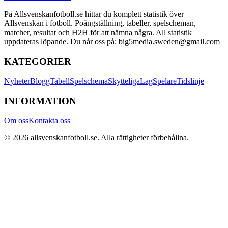
På Allsvenskanfotboll.se hittar du komplett statistik över
Allsvenskan i fotboll. Poängställning, tabeller, spelscheman,
matcher, resultat och H2H för att nämna några. All statistik
uppdateras löpande. Du når oss på: big5media.sweden@gmail.com
KATEGORIER
Nyheter
Blogg
Tabell
Spelschema
Skytteliga
Lag
Spelare
Tidslinje
INFORMATION
Om oss
Kontakta oss
©
2026
allsvenskanfotboll.se
. Alla rättigheter förbehållna.