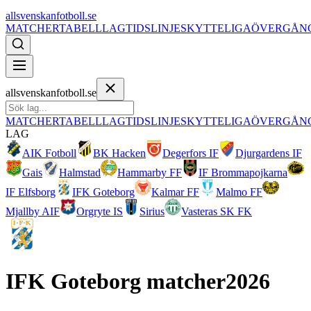
allsvenskanfotboll.se
MATCHER
TABELL
LAG
TIDSLINJE
SKYTTELIGA
ÖVERGÅN
allsvenskanfotboll.se
MATCHER
TABELL
LAG
TIDSLINJE
SKYTTELIGA
ÖVERGÅN
LAG
AIK Fotboll
BK Hacken
Degerfors IF
Djurgardens IF
Gais
Halmstad
Hammarby FF
IF Brommapojkarna
IF Elfsborg
IFK Goteborg
Kalmar FF
Malmo FF
Mjallby AIF
Orgryte IS
Sirius
Vasteras SK FK
IFK Goteborg
matcher
2026