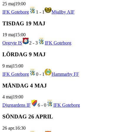
25 maj
19:00
IFK Goteborg
1
-
1
Mjallby AIF
TISDAG 19 MAJ
19 maj
15:00
Orgryte IS
2
-
3
IFK Goteborg
LÖRDAG 9 MAJ
9 maj
15:00
IFK Goteborg
0
-
1
Hammarby FF
MÅNDAG 4 MAJ
4 maj
19:00
Djurgardens IF
6
-
0
IFK Goteborg
SÖNDAG 26 APRIL
26 apr.
16:30